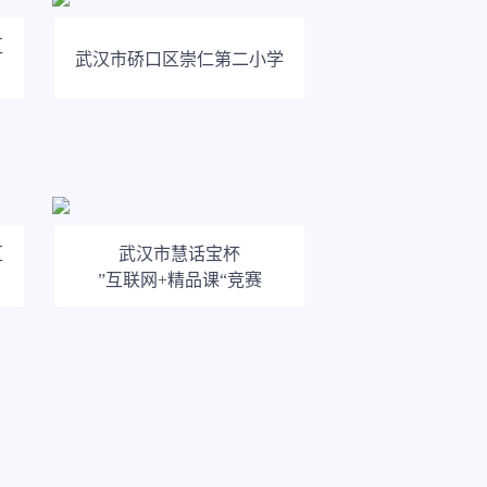
区
武汉市硚口区崇仁第二小学
区
武汉市慧话宝杯
”互联网+精品课“竞赛