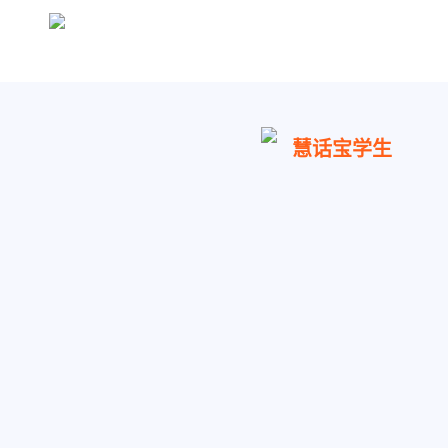
慧话宝学生